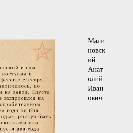
Мали
новск
ий
Анат
олий
Иван
ович