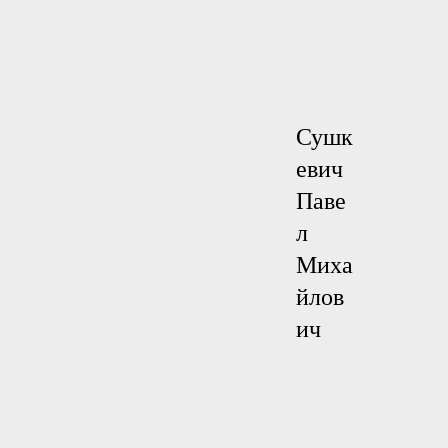
Сушк
евич
Паве
л
Миха
йлов
ич