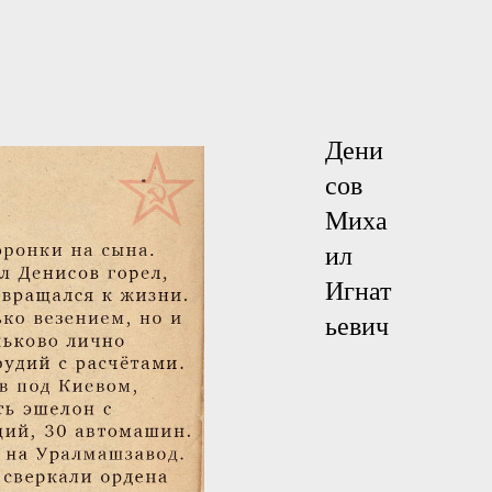
Дени
сов
Миха
ил
Игнат
ьевич