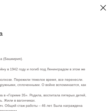
а
а (Башкирия).
ойну в 1942 году и погиб под Ленинградом в этом же
колхозе. Пережили тяжелое время, все перенесли.
 дружными, сплоченными. О войне вспоминается, как
ла в «Гореме 35». Родила, воспитала пятерых детей,
. Жили в вагончиках.
ич. Общий стаж работы – 46 лет. Была награждена
 премиями.