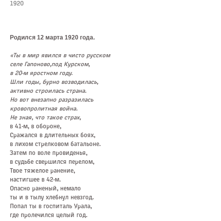
1920
Родился 12 марта 1920 года.
«Ты в мир явился в чисто русском
селе Гапоново,под Курском,
в 20-м яростном году.
Шли годы, бурно возводилась,
активно строилась страна.
Но вот внезапно разразилась
кровопролитная война.
Не зная, что такое страх,
в 41-м, в обороне,
Сражался в длительных боях,
в лихом стрелковом батальоне.
Затем по воле провиденья,
в судьбе свершился перелом,
Твое тяжелое ранение,
настигшее в 42-м.
Опасно раненый, немало
ты и в тылу хлебнул невзгод.
Попал ты в госпиталь Урала,
где пролечился целый год.