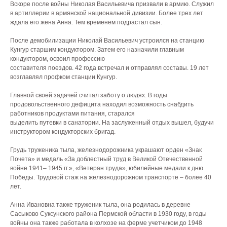
Вскоре после войны Николая Васильевича призвали в армию. Служил
в артиллерии в армянской национальной дивизии. Более трех лет
ждала его жена Анна. Тем временем подрастал сын.
После демобилизации Николай Васильевич устроился на станцию
Кунгур старшим кондуктором. Затем его назначили главным
кондуктором, освоил профессию
составителя поездов. 42 года встречал и отправлял составы. 19 лет
возглавлял профком станции Кунгур.
Главной своей задачей считал заботу о людях. В годы
продовольственного дефицита находил возможность снабдить
работников продуктами питания, старался
выделить путевки в санатории. На заслуженный отдых вышел, будучи
инструктором кондукторских бригад.
Грудь труженика тыла, железнодорожника украшают орден «Знак
Почета» и медаль «За доблестный труд в Великой Отечественной
войне 1941– 1945 гг.», «Ветеран труда», юбилейные медали к дню
Победы. Трудовой стаж на железнодорожном транспорте – более 40
лет.
Анна Ивановна также труженик тыла, она родилась в деревне
Сасыково Суксунского района Пермской области в 1930 году, в годы
войны она также работала в колхозе на ферме учетчиком до 1948