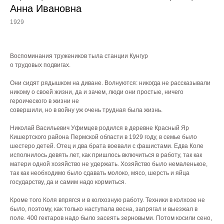
Анна Ивановна
1929
Воспоминания тружеников тыла станции Кунгур
о трудовых подвигах.
Они сидят рядышком на диване. Волнуются: никогда не рассказывали
никому о своей жизни, да и зачем, люди они простые, ничего
героического в жизни не
совершили, но в войну уж очень трудная была жизнь.
Николай Васильевич Уфимцев родился в деревне Красный Яр
Кишертского района Пермской области в 1929 году, в семье было
шестеро детей. Отец и два брата воевали с фашистами. Едва Коле
исполнилось девять лет, как пришлось включиться в работу, так как
матери одной хозяйство не удержать. Хозяйство было немаленькое,
так как необходимо было сдавать молоко, мясо, шерсть и яйца
государству, да и самим надо кормиться.
Кроме того Коля впрягся и в колхозную работу. Техники в колхозе не
было, поэтому, как только наступала весна, запрягал и выезжал в
поле. 400 гектаров надо было засеять зерновыми. Потом косили сено,