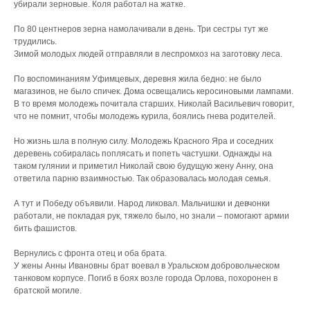
убирали зерновые. Коля работал на жатке.
По 80 центнеров зерна намолачивали в день. Три сестры тут же
трудились.
Зимой молодых людей отправляли в леспромхоз на заготовку леса.
По воспоминаниям Уфимцевых, деревня жила бедно: не было
магазинов, не было спичек. Дома освещались керосиновыми лампами.
В то время молодежь почитала старших. Николай Васильевич говорит,
что не помнит, чтобы молодежь курила, боялись гнева родителей.
Но жизнь шла в полную силу. Молодежь Красного Яра и соседних
деревень собиралась поплясать и попеть частушки. Однажды на
таком гулянии и приметил Николай свою будущую жену Анну, она
ответила парню взаимностью. Так образовалась молодая семья.
А тут и Победу объявили. Народ ликовал. Мальчишки и девчонки
работали, не покладая рук, тяжело было, но знали – помогают армии
бить фашистов.
Вернулись с фронта отец и оба брата.
У жены Анны Ивановны брат воевал в Уральском добровольческом
танковом корпусе. Погиб в боях возле города Орлова, похоронен в
братской могиле.