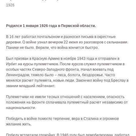
1926
Родился 1 января 1926 года в Пермской области.
В 16 лет работал почтальоном и разносил письма в окрестные
деревни. О войне узнал вечером 22 июня из разговоров с сельчанами.
Паники не было. Верили, что война кончится быстро.
Был призван в Красную Армию в ноябре 1943 года и отправлен в
Ирбит на курсы пулеметчиков. После курсов служил пулеметчиком в
особых частях Северо-Западного фронта. Начал воевать под
Ленинградом, тяжело было – леса, болота, бездорожье. Часто
менялся расчет пулемета, новые люди. Закончил войну под Бреслау в
звании младший лейтенант.
Пулеметчики не имели тесных отношений с населением, опасность
положения на фронте сплачивала пулеметный расчет независимо от
национальности.
Победить в войне помогло терпение, вера в Сталина и огромное
желание жить.
Победу встретили спокойно. В 1946 году был демобилизован, работал