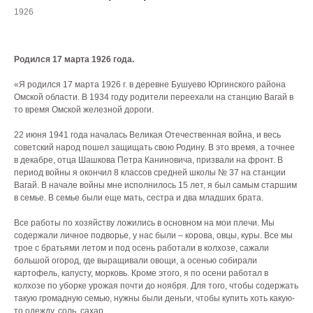
1926
Родился 17 марта 1926 года.
«Я родился 17 марта 1926 г. в деревне Бушуево Юргинского района
Омской области. В 1934 году родители переехали на станцию Вагай в
то время Омской железной дороги.
22 июня 1941 года началась Великая Отечественная война, и весь
советский народ пошел защищать свою Родину. В это время, а точнее
в декабре, отца Шашкова Петра Каниновича, призвали на фронт. В
период войны я окончил 8 классов средней школы № 37 на станции
Вагай. В начале войны мне исполнилось 15 лет, я был самым старшим
в семье. В семье были еще мать, сестра и два младших брата.
Все работы по хозяйству ложились в основном на мои плечи. Мы
содержали личное подворье, у нас были – корова, овцы, куры. Все мы
трое с братьями летом и под осень работали в колхозе, сажали
большой огород, где выращивали овощи, а осенью собирали
картофель, капусту, морковь. Кроме этого, я по осени работал в
колхозе по уборке урожая почти до ноября. Для того, чтобы содержать
такую громадную семью, нужны были деньги, чтобы купить хоть какую-
то одежду, соль, сахар.