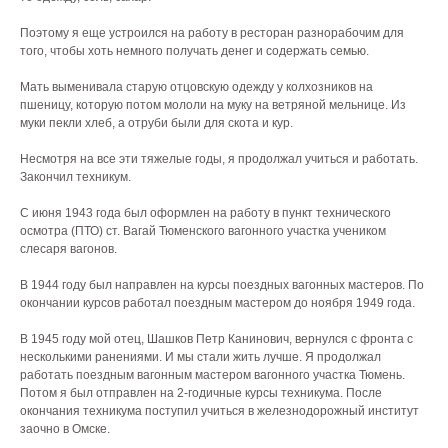
Поэтому я еще устроился на работу в ресторан разнорабочим для
того, чтобы хоть немного получать денег и содержать семью.
Мать выменивала старую отцовскую одежду у колхозников на
пшеницу, которую потом мололи на муку на ветряной мельнице. Из
муки пекли хлеб, а отруби были для скота и кур.
Несмотря на все эти тяжелые годы, я продолжал учиться и работать.
Закончил техникум.
С июня 1943 года был оформлен на работу в пункт технического
осмотра (ПТО) ст. Вагай Тюменского вагонного участка учеником
слесаря вагонов.
В 1944 году был направлен на курсы поездных вагонных мастеров. По
окончании курсов работал поездным мастером до ноября 1949 года.
В 1945 году мой отец, Шашков Петр Канинович, вернулся с фронта с
несколькими ранениями. И мы стали жить лучше. Я продолжал
работать поездным вагонным мастером вагонного участка Тюмень.
Потом я был отправлен на 2-годичные курсы техникума. После
окончания техникума поступил учиться в железнодорожный институт
заочно в Омске.